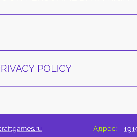
PRIVACY POLICY
craftgames.ru
Адрес:
191