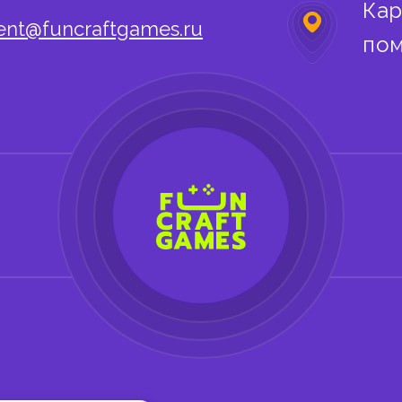
Кар
nt@funcraftgames.ru
пом